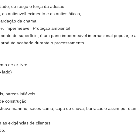
idade, de rasgo e força da adesão.
, as antienvelhecimento e as antiestáticas;
retardação da chama.
00% impermeável. Proteção ambiental
tamento de superfície, é um pano impermeável internacional popular, e
o produto acabado durante o processamento.
to de ar livre.
o lado)
s, barcos infláveis
 de construção.
-chuva marinho, sacos-cama, capa de chuva, barracas e assim por dian
 as exigências de clientes.
do.