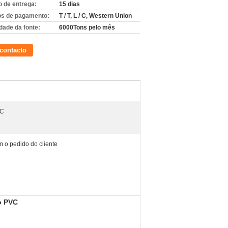
 de entrega:
15 dias
s de pagamento:
T / T, L / C, Western Union
dade da fonte:
6000Tons pelo mês
contacto
VC
 o pedido do cliente
do PVC