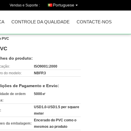
Portuguese
Vendas e Suporte :
CA
CONTROLE DA QUALIDADE
CONTACTE-NOS
do PVC
PVC
lhes do produto:
icação:
ISO9001:2000
o do modelo:
NBFP.3
ições de Pagamento e Envio:
idade de ordem
5000㎡
a:
USD1.0-USD1.5 per square
:
meter
Encerado do PVC como o
hes da embalagem:
mesmos ao produto