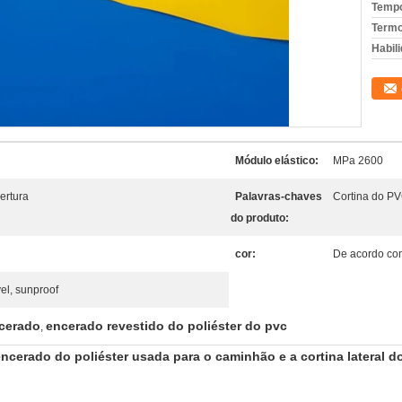
Tempo
Termo
Habili
Módulo elástico:
MPa 2600
ertura
Palavras-chaves
Cortina do P
do produto:
cor:
De acordo com
el, sunproof
ncerado
encerado revestido do poliéster do pvc
,
encerado do poliéster usada para o caminhão e a cortina lateral 