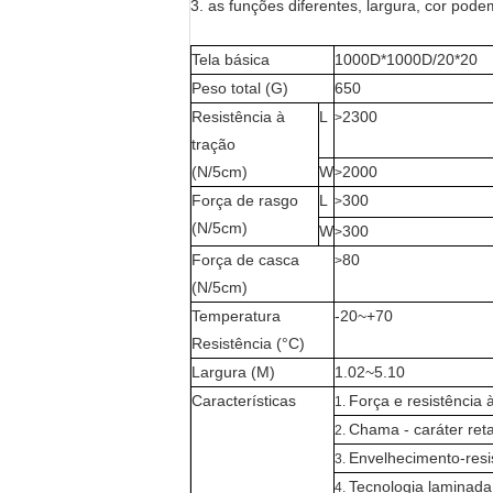
3. as funções diferentes, largura, cor pode
Tela básica
1000D*1000D/20*20
Peso total (G)
650
Resistência à
L
2300
>
tração
(N/5cm)
W
2000
>
Força de rasgo
L
300
>
(N/5cm)
W
300
>
Força de casca
80
>
(N/5cm)
Temperatura
-20~+70
Resistência (°C)
Largura (M)
1.02~5.10
Características
Força e resistência
1.
Chama - caráter ret
2.
Envelhecimento-resi
3.
Tecnologia laminada
4.