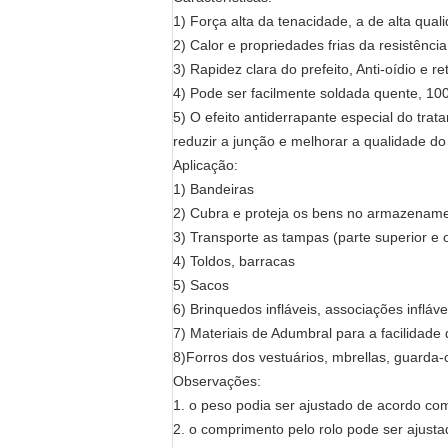
1) Força alta da tenacidade, a de alta qual
2) Calor e propriedades frias da resistência
3) Rapidez clara do prefeito, Anti-oídio e 
4) Pode ser facilmente soldada quente, 1
5) O efeito antiderrapante especial do tra
reduzir a junção e melhorar a qualidade d
Aplicação:
1) Bandeiras
2) Cubra e proteja os bens no armazenamen
3) Transporte as tampas (parte superior e 
4) Toldos, barracas
5) Sacos
6) Brinquedos infláveis, associações inflávei
7) Materiais de Adumbral para a facilidade
8)Forros dos vestuários, mbrellas, guarda
Observações:
1. o peso podia ser ajustado de acordo com
2. o comprimento pelo rolo pode ser ajusta