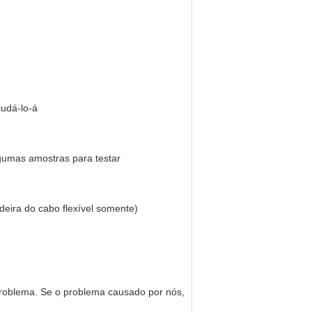
judá-lo-á
gumas amostras para testar
deira do cabo flexível somente)
 problema. Se o problema causado por nós,