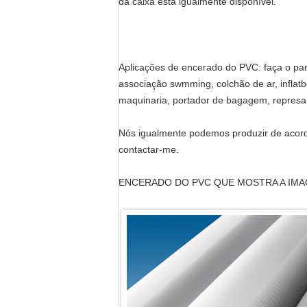
da caixa está igualmente disponível.
Aplicações de encerado do PVC: faça o par
associação swmming, colchão de ar, inflat
maquinaria, portador de bagagem, represa d
Nós igualmente podemos produzir de acordo
contactar-me.
ENCERADO DO PVC QUE MOSTRA A IMA