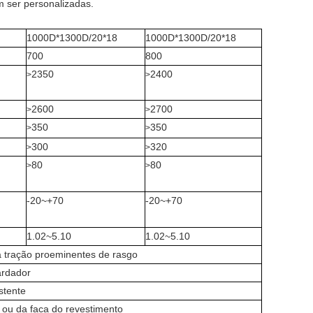
m ser personalizadas.
1000D*1300D/20*18
1000D*1300D/20*18
700
800
2350
2400
>
>
2600
2700
>
>
350
350
>
>
300
320
>
>
80
80
>
>
-20~+70
-20~+70
1.02~5.10
1.02~5.10
 à tração proeminentes de rasgo
ardador
stente
 ou da faca do revestimento